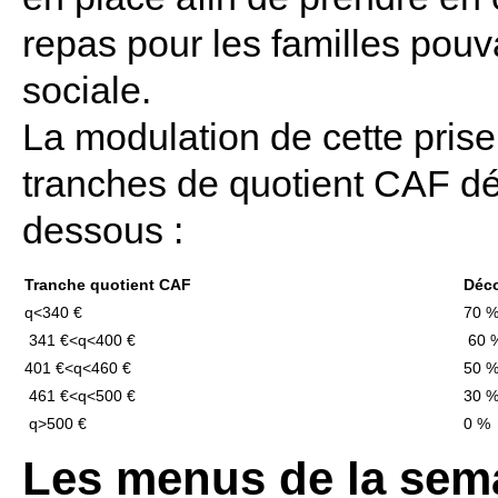
repas pour les familles pouva
sociale.
La modulation de cette prise
tranches de quotient CAF dét
dessous :
Tranche quotient CAF
Déco
q<340 €
70 
341 €<q<400 €
60 
401 €<q<460 €
50 
461 €<q<500 €
30 
q>500 €
0 %
Les menus de la sem