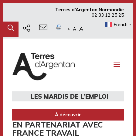
Terres d’Argentan Normandie
02 33 12 25 25
French
▼
A
A
A
Toggle
navigati
LES MARDIS DE L’EMPLOI
À découvrir
EN PARTENARIAT AVEC
FRANCE TRAVAIL