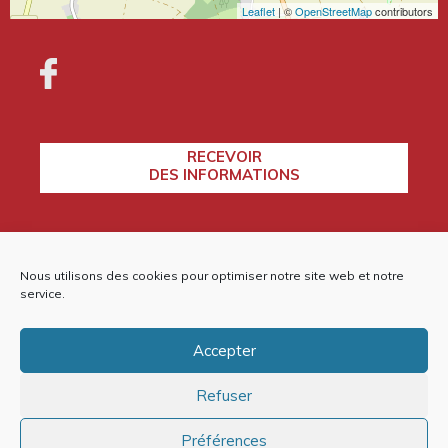
Leaflet
| ©
OpenStreetMap
contributors
RECEVOIR
DES INFORMATIONS
CONTACTEZ-NOUS
Nous utilisons des cookies pour optimiser notre site web et notre
service.
Accepter
Plan du site
Refuser
Mentions légales et politique de confidentialité
Politique de cookies (EU)
Préférences