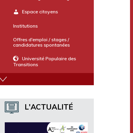
Terres d’Argentan le Mag’
Espace citoyens
Institutions
Offres d’emploi / stages /
candidatures spontanées
Université Populaire des
Transitions
Annuaire des services
L'ACTUALITÉ
Marchés publics et avis divers
Terres d’Argentan Mobilité