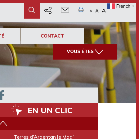
French
▼
A
A
A
TÉ
CONTACT
VOUS ÊTES
EN UN CLIC
Vidéo du territoire