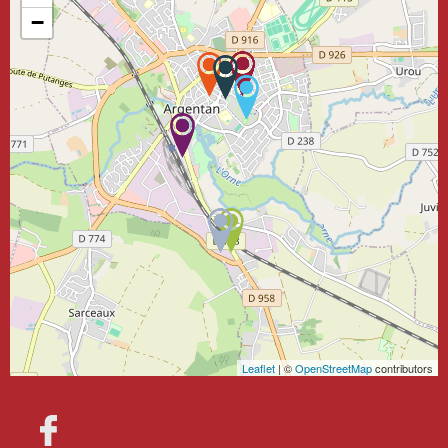
−
Leaflet
| ©
OpenStreetMap
contributors