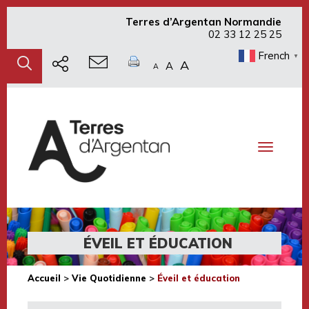
Terres d’Argentan Normandie
02 33 12 25 25
French
▼
A
A
A
Toggle
navigati
ÉVEIL ET ÉDUCATION
Accueil
>
Vie Quotidienne
>
Éveil et éducation