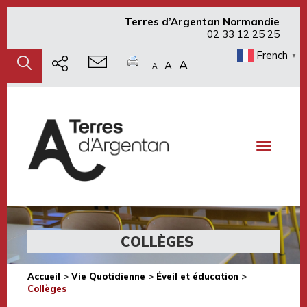
Terres d’Argentan Normandie
02 33 12 25 25
French
▼
A
A
A
Toggle
navigati
COLLÈGES
Accueil
>
Vie Quotidienne
>
Éveil et éducation
>
Collèges