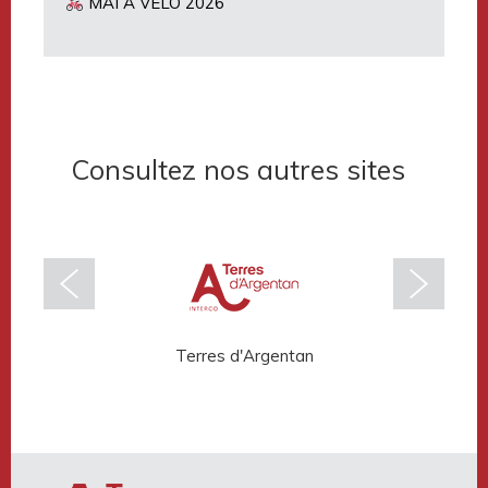
MAI À VÉLO 2026
Consultez nos autres sites
Terres d'Argentan
Rése