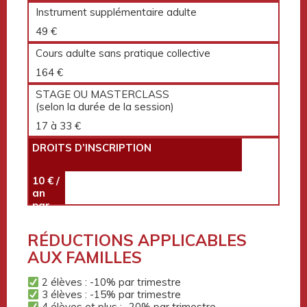
Instrument supplémentaire adulte
49 €
Cours adulte sans pratique collective
164 €
STAGE OU MASTERCLASS
(selon la durée de la session)
17 à 33 €
DROITS D’INSCRIPTION
10 € /
an
par
élève
RÉDUCTIONS APPLICABLES
AUX FAMILLES
2 élèves : -10% par trimestre
3 élèves : -15% par trimestre
4 élèves et plus : -20% par trimestre