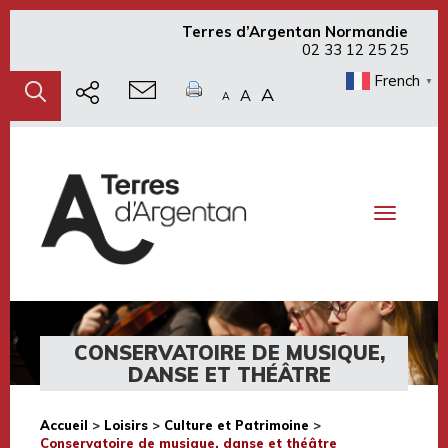
Terres d’Argentan Normandie
02 33 12 25 25
French
▼
A
A
A
Toggle
navigati
CONSERVATOIRE DE MUSIQUE,
DANSE ET THÉÂTRE
Accueil
>
Loisirs
>
Culture et Patrimoine
>
Conservatoire de musique, danse et théâtre