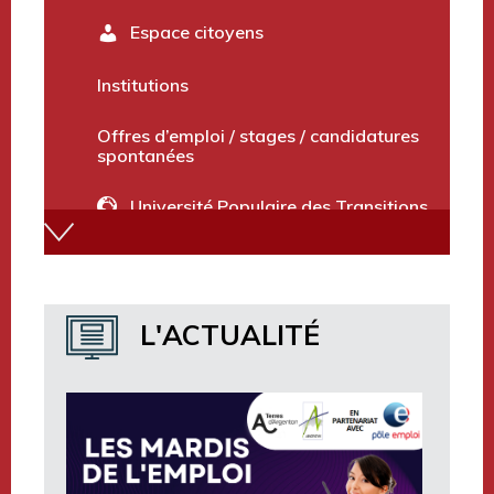
Espace citoyens
Institutions
Offres d’emploi / stages / candidatures
spontanées
Université Populaire des Transitions
Annuaire des services
Marchés publics et avis divers
L'ACTUALITÉ
Terres d’Argentan Mobilité