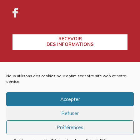
RECEVOIR
DES INFORMATIONS
CONTACTEZ-NOUS
Nous utilisons des cookies pour optimiser notre site web et notre
service.
Accepter
Plan du site
Refuser
Mentions légales et politique de confidentialité
Politique de cookies (EU)
Préférences