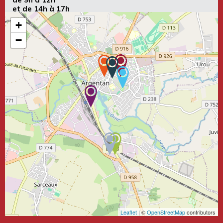
et de 14h à 17h
+
−
Leaflet
| ©
OpenStreetMap
contributors