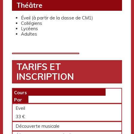
Théâtre
Éveil (à partir de la classe de CM1)
Collégiens
Lycéens
Adultes
TARIFS ET
INSCRIPTION
Cours
Par
trime
Eveil
stre
33 €
Découverte musicale