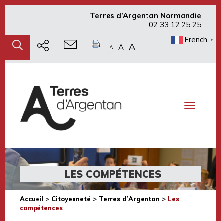
Terres d’Argentan Normandie
02 33 12 25 25
French
▼
A
A
A
Toggle
navigati
LES COMPÉTENCES
Accueil
>
Citoyenneté
>
Terres d’Argentan
>
Les
compétences