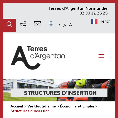
Terres d’Argentan Normandie
02 33 12 25 25
French
▼
A
A
A
Toggle
navigati
STRUCTURES D’INSERTION
Accueil
>
Vie Quotidienne
>
Économie et Emploi
>
Structures d’insertion