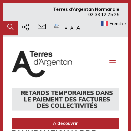
Terres d’Argentan Normandie
02 33 12 25 25
French
▼
A
A
A
Toggle
navigati
RETARDS TEMPORAIRES DANS
LE PAIEMENT DES FACTURES
DES COLLECTIVITÉS
À découvrir