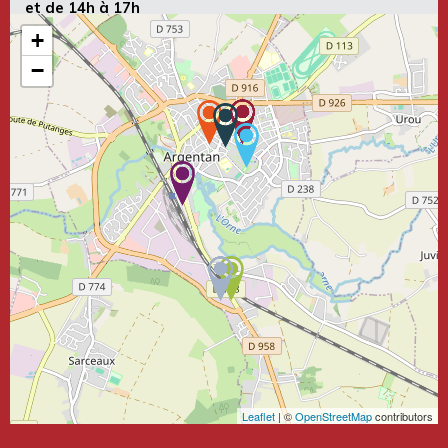
et de 14h à 17h
+
−
Leaflet
| ©
OpenStreetMap
contributors