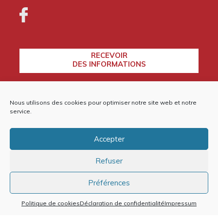
RECEVOIR
DES INFORMATIONS
Nous utilisons des cookies pour optimiser notre site web et notre
CONTACTEZ-NOUS
service.
Accepter
Refuser
Plan du site
Mentions légales et politique de confidentialité
Politique de cookies (EU)
Préférences
Politique de cookies
Déclaration de confidentialité
Impressum