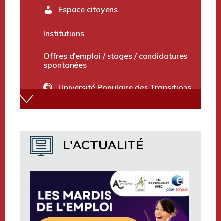
Terres d’Argentan le Mag’
Espace citoyens
Institutions
Offres d’emploi / stages / candidatures
spontanées
Université Populaire des Transitions
Annuaire des services
L'ACTUALITÉ
Marchés publics et avis divers