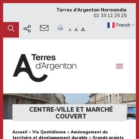
Terres d’Argentan Normandie
02 33 12 25 25
French
▼
A
A
A
Toggle
navigati
CENTRE-VILLE ET MARCHÉ
COUVERT
Accueil
>
Vie Quotidienne
>
Aménagement du
territoire et développement durable
>
Grands projets