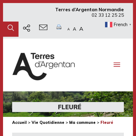
Terres d’Argentan Normandie
02 33 12 25 25
French
▼
A
A
A
Toggle
navigati
FLEURÉ
Accueil
>
Vie Quotidienne
>
Ma commune
>
Fleuré