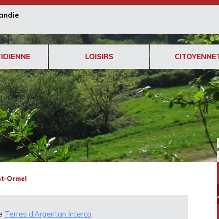
andie
IDIENNE
LOISIRS
CITOYENNE
t-Ormel
de
Terres d’Argentan Interco
.