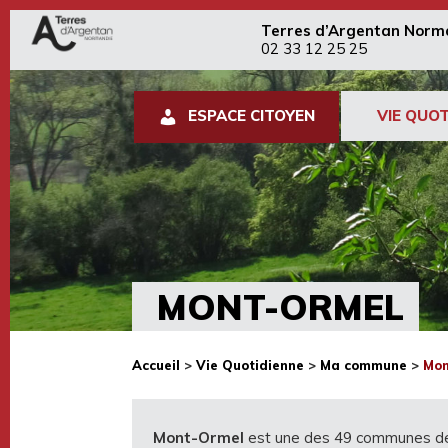
Terres d’Argentan Norm
02 33 12 25 25
ESPACE CITOYEN
VIE QUOT
MONT-ORMEL
Accueil
>
Vie Quotidienne
>
Ma commune
>
Mon
Mont-Ormel
est une des 49 communes 