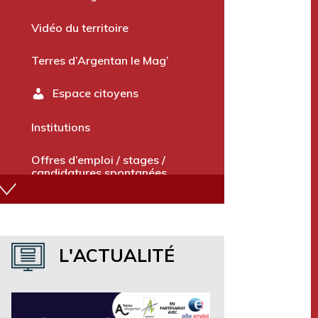
Vidéo du territoire
Terres d’Argentan le Mag’
Espace citoyens
Institutions
Offres d’emploi / stages /
candidatures spontanées
Université Populaire des
Transitions
L'ACTUALITÉ
Annuaire des services
Marchés publics et avis divers